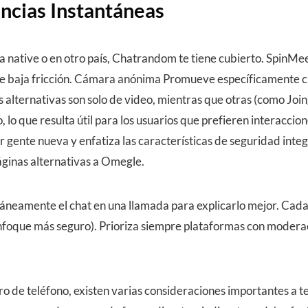
ncias Instantáneas
a native o en otro país, Chatrandom te tiene cubierto. SpinMee
o de baja fricción. Cámara anónima Promueve específicamente 
s alternativas son solo de video, mientras que otras (como Joi
o que resulta útil para los usuarios que prefieren interaccio
 gente nueva y enfatiza las características de seguridad inte
áginas alternativas a Omegle.
ntáneamente el chat en una llamada para explicarlo mejor. Cad
 o enfoque más seguro). Prioriza siempre plataformas con modera
ero de teléfono, existen varias consideraciones importantes a t