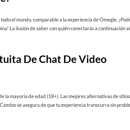
e todo el mundo, comparable a la experiencia de Omegle. ¡Pod
uina! La ilusión de saber con quién conectarás a continuación 
tuita De Chat De Video
e la mayoría de edad (18+). Las mejores alternativas de sitios
amloo se asegura de que tu experiencia transcurra sin probl