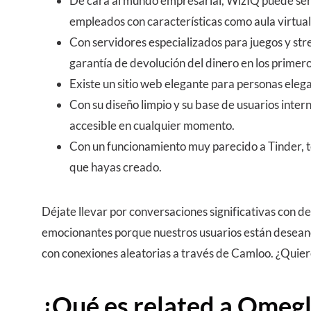
De cara al mundo empresarial, WizIQ puede ser 
empleados con características como aula virtua
Con servidores especializados para juegos y stre
garantía de devolución del dinero en los primero
Existe un sitio web elegante para personas ele
Con su diseño limpio y su base de usuarios intern
accesible en cualquier momento.
Con un funcionamiento muy parecido a Tinder, te
que hayas creado.
Déjate llevar por conversaciones significativas con 
emocionantes porque nuestros usuarios están desean
con conexiones aleatorias a través de Camloo. ¿Quier
¿Qué es related a Omeg