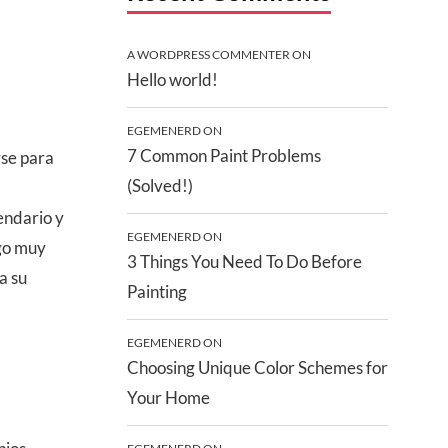
A WORDPRESS COMMENTER
ON
Hello world!
EGEMENERD
ON
7 Common Paint Problems
rse para
(Solved!)
endario y
EGEMENERD
ON
lgo muy
3 Things You Need To Do Before
a su
Painting
EGEMENERD
ON
Choosing Unique Color Schemes for
Your Home