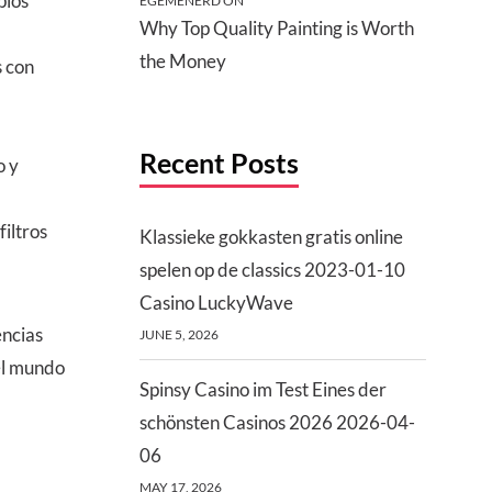
pios
EGEMENERD
ON
Why Top Quality Painting is Worth
.
the Money
s con
Recent Posts
o y
iltros
Klassieke gokkasten gratis online
spelen op de classics 2023-01-10
Casino LuckyWave
encias
JUNE 5, 2026
el mundo
Spinsy Casino im Test Eines der
schönsten Casinos 2026 2026-04-
06
MAY 17, 2026