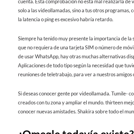
cuenta. Esta comprobación no está mal realizarla de v
solo a las videollamadas, sino a tus otros programas, c
la latencia o ping es excesivo habría retardo.
Siempre ha tenido muy presente la importancia de la 
que no requiera de una tarjeta SIM o número de móvil,
de usar WhatsApp, hay otras muchas alternativas dispo
Aplicaciones de todo tipo según la necesidad que tuv
reuniones de teletrabajo, para ver a nuestros amigos 
Si deseas conocer gente por videollamada. Tumile- co
creados con tu zona y ampliar el mundo. thirteen mej
conocer nuevas amistades. Shakira sobre todo el mu