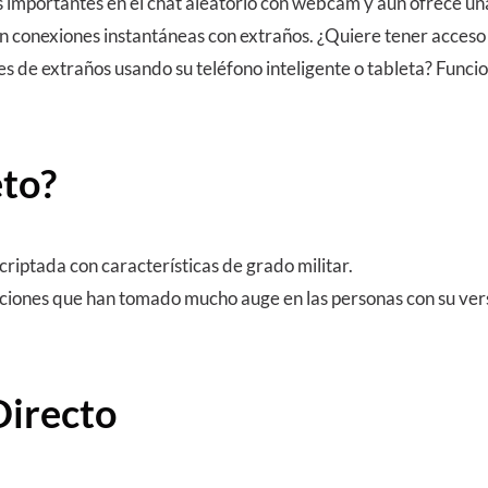
 importantes en el chat aleatorio con webcam y aún ofrece un
n conexiones instantáneas con extraños. ¿Quiere tener acceso
es de extraños usando su teléfono inteligente o tableta? Funci
eto?
riptada con características de grado militar.
aciones que han tomado mucho auge en las personas con su ver
Directo