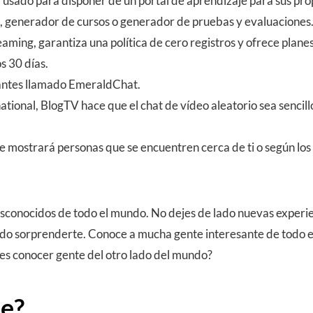
usado para disponer de un portal de aprendizaje para sus pro
l, generador de cursos o generador de pruebas y evaluaciones
aming, garantiza una política de cero registros y ofrece plane
s 30 días.
gantes llamado EmeraldChat.
ational, BlogTV hace que el chat de vídeo aleatorio sea sencill
 mostrará personas que se encuentren cerca de ti o según los f
desconocidos de todo el mundo. No dejes de lado nuevas experi
do sorprenderte. Conoce a mucha gente interesante de todo 
es conocer gente del otro lado del mundo?
le?