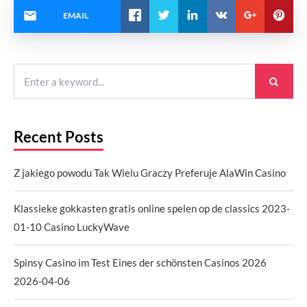
EMAIL
Recent Posts
Z jakiego powodu Tak Wielu Graczy Preferuje AlaWin Casino
Klassieke gokkasten gratis online spelen op de classics 2023-
01-10 Casino LuckyWave
Spinsy Casino im Test Eines der schönsten Casinos 2026
2026-04-06