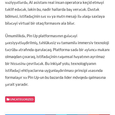
vəziyyətlərdə, AI asistanı real insan operatora keçid etməyi
təklif edəcək, lakin bu, nadir hallarda baş verəcək. Dəstək
bölməsi, istifadəçinin səs və ya mətn mesajı ilə əlaqə saxlaya
biləcəyi virtual bir otaq formasını ala bilər.
Ümumilikdə, Pin Up platformasının gələcəyi
şəxsiyyətləşdirilmiş, təhlükəsiz və tamamilə immersiv texnoloji
təcrübə ətrafında qurulacaq. Platforma sadə bir əyləncə məkanı
olmaqdan çıxaraq, istifadəçinin rəqəmsal həyatının ayrılmaz
bir hissəsinə çevriləcək. Bu inkişaf yolu, texnologiyanın
istifadəçi ehtiyaclarına uyğunlaşdırılması prinsipi əsasında
formalaşır və Pin Up-un bu bazarda lider mövqedə qalmasına
şərait yaradır.
UNCATEGORIZED