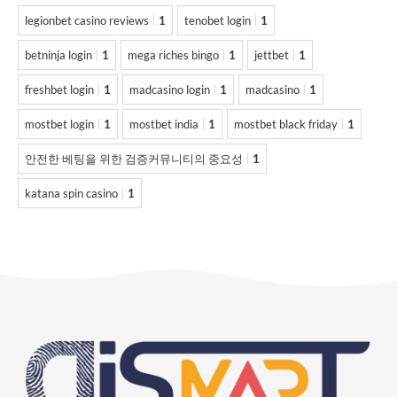
legionbet casino reviews
1
tenobet login
1
betninja login
1
mega riches bingo
1
jettbet
1
freshbet login
1
madcasino login
1
madcasino
1
mostbet login
1
mostbet india
1
mostbet black friday
1
안전한 베팅을 위한 검증커뮤니티의 중요성
1
katana spin casino
1