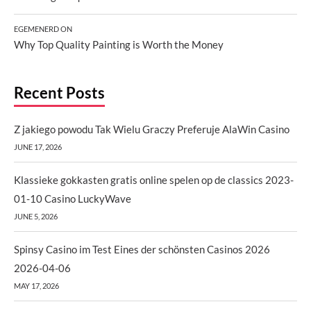
EGEMENERD
ON
Why Top Quality Painting is Worth the Money
Recent Posts
Z jakiego powodu Tak Wielu Graczy Preferuje AlaWin Casino
JUNE 17, 2026
Klassieke gokkasten gratis online spelen op de classics 2023-
01-10 Casino LuckyWave
JUNE 5, 2026
Spinsy Casino im Test Eines der schönsten Casinos 2026
2026-04-06
MAY 17, 2026