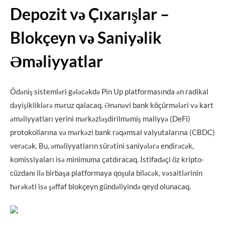
Depozit və Çıxarışlar –
Blokçeyn və Saniyəlik
Əməliyyatlar
Ödəniş sistemləri gələcəkdə Pin Up platformasında ən radikal
dəyişikliklərə məruz qalacaq. Ənənəvi bank köçürmələri və kart
əməliyyatları yerini mərkəzləşdirilməmiş maliyyə (DeFi)
protokollarına və mərkəzi bank rəqəmsal valyutalarına (CBDC)
verəcək. Bu, əməliyyatların sürətini saniyələrə endirəcək,
komissiyaları isə minimuma çatdıracaq. İstifadəçi öz kripto-
cüzdanı ilə birbaşa platformaya qoşula biləcək, vəsaitlərinin
hərəkəti isə şəffaf blokçeyn gündəliyində qeyd olunacaq.