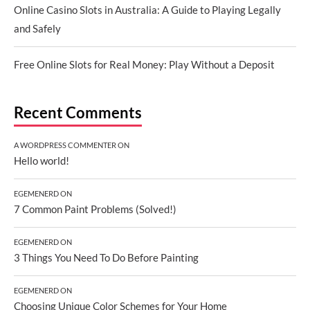
Online Casino Slots in Australia: A Guide to Playing Legally
and Safely
Free Online Slots for Real Money: Play Without a Deposit
Recent Comments
A WORDPRESS COMMENTER
ON
Hello world!
EGEMENERD
ON
7 Common Paint Problems (Solved!)
EGEMENERD
ON
3 Things You Need To Do Before Painting
EGEMENERD
ON
Choosing Unique Color Schemes for Your Home