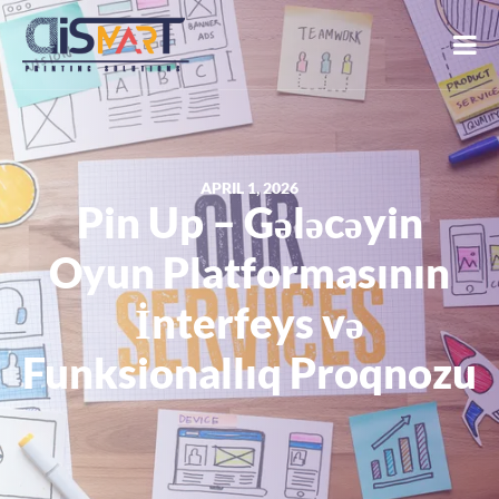
APRIL 1, 2026
Pin Up – Gələcəyin
Oyun Platformasının
İnterfeys və
Funksionallıq Proqnozu