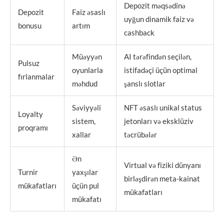
Depozit məqsədinə
Depozit
Faiz əsaslı
uyğun dinamik faiz və
bonusu
artım
cashback
Müəyyən
AI tərəfindən seçilən,
Pulsuz
oyunlarla
istifadəçi üçün optimal
fırlanmalar
məhdud
şanslı slotlar
Səviyyəli
NFT əsaslı unikal status
Loyalty
sistem,
jetonları və eksklüziv
proqramı
xallar
təcrübələr
Ən
Virtual və fiziki dünyanı
Turnir
yaxşılar
birləşdirən meta-kainat
mükafatları
üçün pul
mükafatları
mükafatı