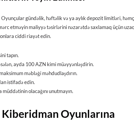
. Oyunçular gündəlik, həftəlik və ya aylık depozit limitləri, həm
k, mərc etməyin maliyyə təsirlərini nəzarətdə saxlamaq üçün uz
onlara ciddi riayət edin.
ni tapın.
 məsələn, ayda 100 AZN kimi müəyyənləşdirin.
iz maksimum məbləği məhdudlaşdırın.
an istifadə edin.
a müddətinin olacağını unutmayın.
 Kiberidman Oyunlarına