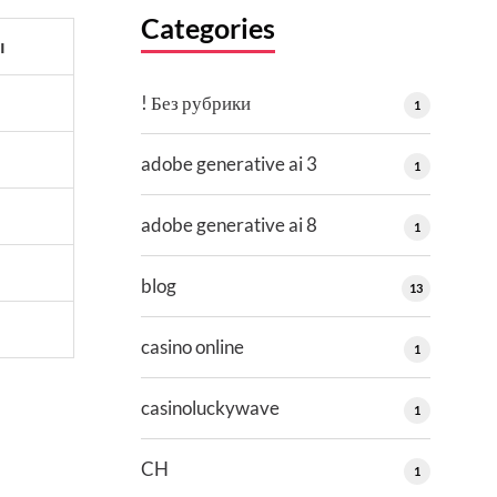
Categories
ı
! Без рубрики
1
adobe generative ai 3
1
adobe generative ai 8
1
blog
13
casino online
1
casinoluckywave
1
CH
1