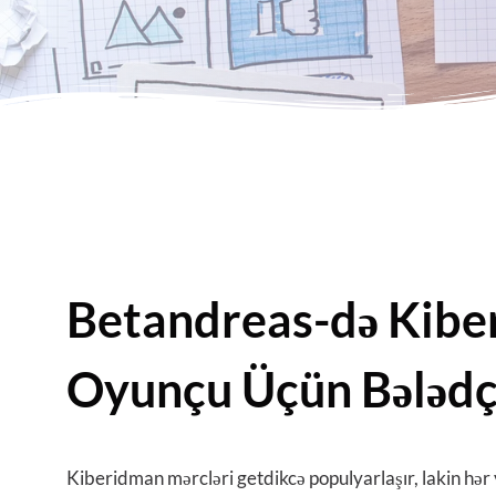
Betandreas-də Kiber
Oyunçu Üçün Bələdç
Kiberidman mərcləri getdikcə populyarlaşır, lakin hər 