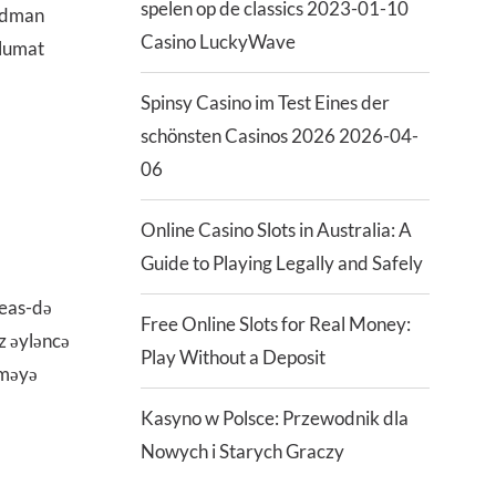
spelen op de classics 2023-01-10
ridman
Casino LuckyWave
əlumat
Spinsy Casino im Test Eines der
schönsten Casinos 2026 2026-04-
06
Online Casino Slots in Australia: A
Guide to Playing Legally and Safely
reas-də
Free Online Slots for Real Money:
z əyləncə
Play Without a Deposit
rməyə
Kasyno w Polsce: Przewodnik dla
Nowych i Starych Graczy