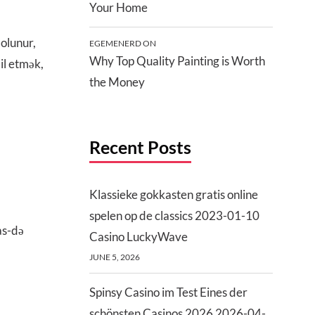
Your Home
olunur,
EGEMENERD
ON
Why Top Quality Painting is Worth
il etmək,
the Money
Recent Posts
Klassieke gokkasten gratis online
spelen op de classics 2023-01-10
as-də
Casino LuckyWave
JUNE 5, 2026
Spinsy Casino im Test Eines der
schönsten Casinos 2026 2026-04-