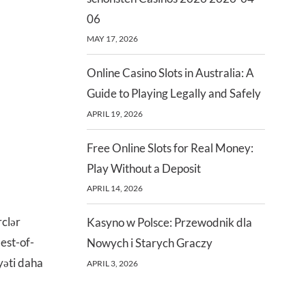
06
MAY 17, 2026
Online Casino Slots in Australia: A
Guide to Playing Legally and Safely
APRIL 19, 2026
Free Online Slots for Real Money:
Play Without a Deposit
APRIL 14, 2026
clər
Kasyno w Polsce: Przewodnik dla
best-of-
Nowych i Starych Graczy
yəti daha
APRIL 3, 2026