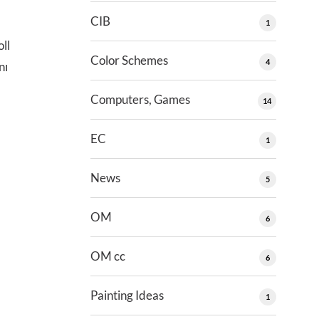
CIB
1
ll
Color Schemes
4
nı
Computers, Games
14
EC
1
News
5
OM
6
OM cc
6
Painting Ideas
1