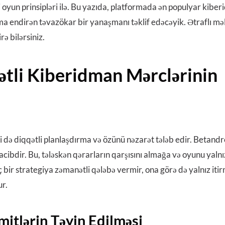
oyun prinsipləri ilə. Bu yazıda, platformada ən populyar kibe
uma endirən təvazökar bir yanaşmanı təklif edəcəyik. Ətraflı m
ə bilərsiniz.
tli Kiberidman Mərclərinin
i də diqqətli planlaşdırma və özünü nəzarət tələb edir. Betand
cibdir. Bu, tələskən qərarların qarşısını almağa və oyunu yalnı
bir strategiya zəmanətli qələbə vermir, ona görə də yalnız iti
ur.
itlərin Təyin Edilməsi