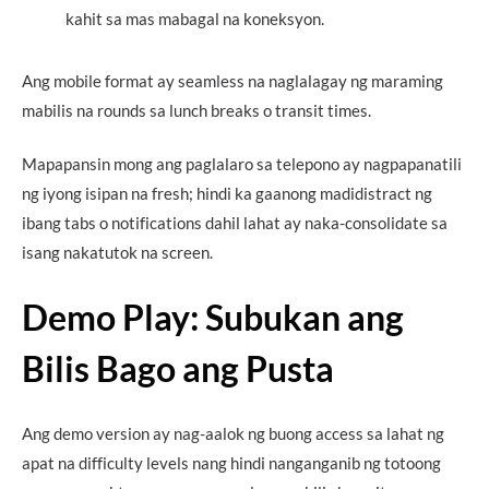
kahit sa mas mabagal na koneksyon.
Ang mobile format ay seamless na naglalagay ng maraming
mabilis na rounds sa lunch breaks o transit times.
Mapapansin mong ang paglalaro sa telepono ay nagpapanatili
ng iyong isipan na fresh; hindi ka gaanong madidistract ng
ibang tabs o notifications dahil lahat ay naka-consolidate sa
isang nakatutok na screen.
Demo Play: Subukan ang
Bilis Bago ang Pusta
Ang demo version ay nag-aalok ng buong access sa lahat ng
apat na difficulty levels nang hindi nanganganib ng totoong