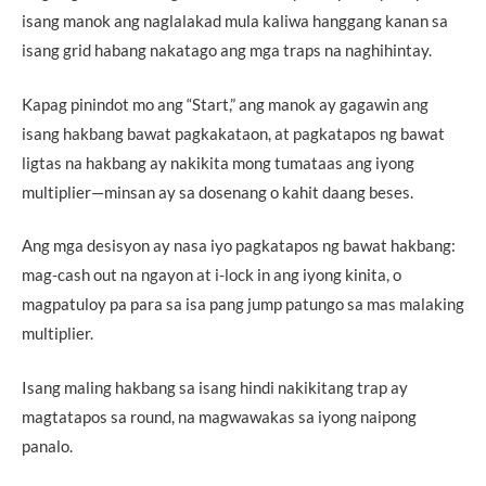
isang manok ang naglalakad mula kaliwa hanggang kanan sa
isang grid habang nakatago ang mga traps na naghihintay.
Kapag pinindot mo ang “Start,” ang manok ay gagawin ang
isang hakbang bawat pagkakataon, at pagkatapos ng bawat
ligtas na hakbang ay nakikita mong tumataas ang iyong
multiplier—minsan ay sa dosenang o kahit daang beses.
Ang mga desisyon ay nasa iyo pagkatapos ng bawat hakbang:
mag-cash out na ngayon at i-lock in ang iyong kinita, o
magpatuloy pa para sa isa pang jump patungo sa mas malaking
multiplier.
Isang maling hakbang sa isang hindi nakikitang trap ay
magtatapos sa round, na magwawakas sa iyong naipong
panalo.