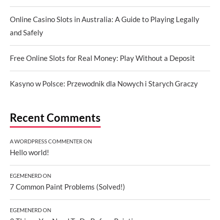
Online Casino Slots in Australia: A Guide to Playing Legally
and Safely
Free Online Slots for Real Money: Play Without a Deposit
Kasyno w Polsce: Przewodnik dla Nowych i Starych Graczy
Recent Comments
A WORDPRESS COMMENTER
ON
Hello world!
EGEMENERD
ON
7 Common Paint Problems (Solved!)
EGEMENERD
ON