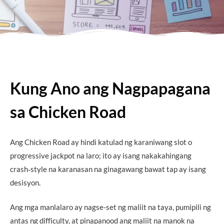
Kung Ano ang Nagpapagana
sa Chicken Road
Ang Chicken Road ay hindi katulad ng karaniwang slot o
progressive jackpot na laro; ito ay isang nakakahingang
crash‑style na karanasan na ginagawang bawat tap ay isang
desisyon.
Ang mga manlalaro ay nagse-set ng maliit na taya, pumipili ng
antas ng difficulty, at pinapanood ang maliit na manok na