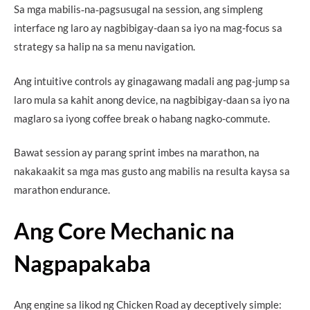
Sa mga mabilis‑na‑pagsusugal na session, ang simpleng
interface ng laro ay nagbibigay-daan sa iyo na mag-focus sa
strategy sa halip na sa menu navigation.
Ang intuitive controls ay ginagawang madali ang pag-jump sa
laro mula sa kahit anong device, na nagbibigay-daan sa iyo na
maglaro sa iyong coffee break o habang nagko-commute.
Bawat session ay parang sprint imbes na marathon, na
nakakaakit sa mga mas gusto ang mabilis na resulta kaysa sa
marathon endurance.
Ang Core Mechanic na
Nagpapakaba
Ang engine sa likod ng Chicken Road ay deceptively simple: