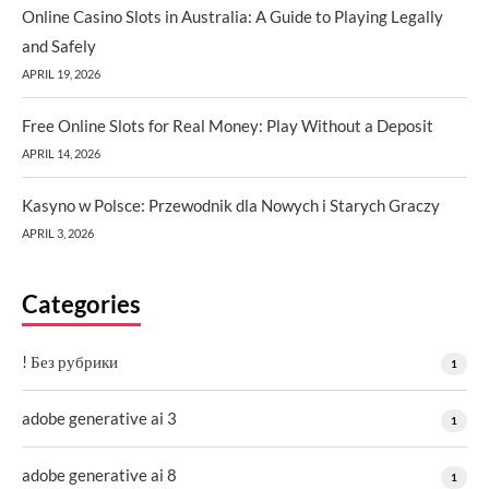
Online Casino Slots in Australia: A Guide to Playing Legally
and Safely
APRIL 19, 2026
Free Online Slots for Real Money: Play Without a Deposit
APRIL 14, 2026
Kasyno w Polsce: Przewodnik dla Nowych i Starych Graczy
APRIL 3, 2026
Categories
! Без рубрики
1
adobe generative ai 3
1
adobe generative ai 8
1