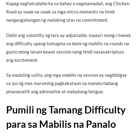
Kapag nagtatrabaho ka sa bahay o nagmamadali, ang Chicken
Road ay swak na swak sa mga micro‑moments na hindi
nangangailangan ng malaking oras na commitment.
Dahil ang volatility ng laro ay adjustable, maaari mong i-tweak
ang difficulty upang tumugma sa dami ng mabilis na rounds na
gusto mong laruin bawat session nang hindi nasasakripisyo
ang excitement.
Sa madaling salita, ang mga mabilis na session ay nagbibigay
sa iyo ng mas maraming pagkakataon na manalo habang
pinananatili ang adrenaline at mababang fatigue.
Pumili ng Tamang Difficulty
para sa Mabilis na Panalo