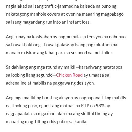
naglalakad sa isang traffic‑jammed na kalsada na puno ng
nakatagong manhole covers at oven na maaaring magpabago
sa isang magandang run into an instant loss.
Ang tunay na kasiyahan ay nagmumula sa tensyon na nabubuo
sa bawat hakbang—bawat galaw ay isang pagkakataon na
manalo o riskan ang lahat para sa susunod na multiplier.
Sa dahilang ang mga round ay maikli—karaniwang natatapos
sa loob ng ilang segundo—
Chicken Road
ay umaasa sa
adrenaline at mabilis na paggawa ng desisyon.
Ang mga maiikling burst ng aksyon ay nagpapanatili ng mabilis
na tibok ng puso, ngunit ang mataas na RTP na 98% ay
nagpapaalala sa mga manlalaro na ang skillful timing ay
maaaring mag-tilt ng odds pabor sa kanila.