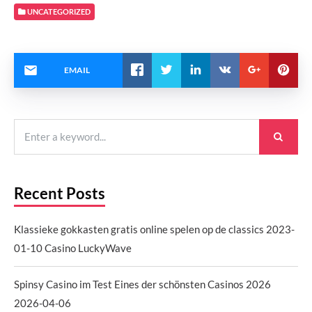
UNCATEGORIZED
EMAIL
Recent Posts
Klassieke gokkasten gratis online spelen op de classics 2023-
01-10 Casino LuckyWave
Spinsy Casino im Test Eines der schönsten Casinos 2026
2026-04-06