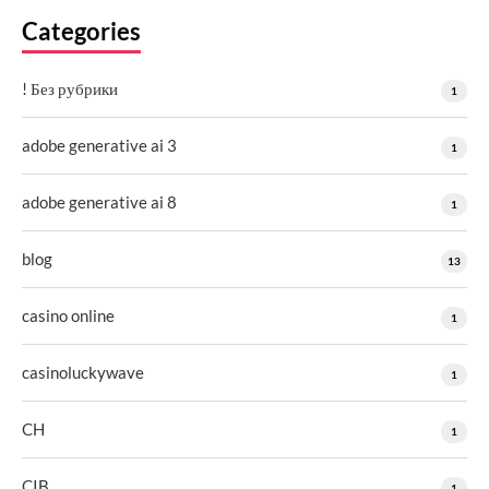
Categories
! Без рубрики
1
adobe generative ai 3
1
adobe generative ai 8
1
blog
13
casino online
1
casinoluckywave
1
CH
1
CIB
1