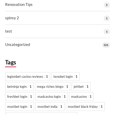
Renovation Tips
5
spinsy 2
1
test
1
Uncategorized
521
Tags
legionbet casino reviews
1
tenobet login
1
betninja login
1
mega riches bingo
1
jettbet
1
freshbet login
1
madcasino login
1
madcasino
1
mostbet login
1
mostbet india
1
mostbet black friday
1