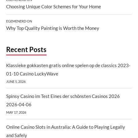
Choosing Unique Color Schemes for Your Home
EGEMENERD
ON
Why Top Quality Painting is Worth the Money
Recent Posts
Klassieke gokkasten gratis online spelen op de classics 2023-
01-10 Casino LuckyWave
JUNE 5, 2026
Spinsy Casino im Test Eines der schönsten Casinos 2026
2026-04-06
MAY 17, 2026
Online Casino Slots in Australia: A Guide to Playing Legally
and Safely