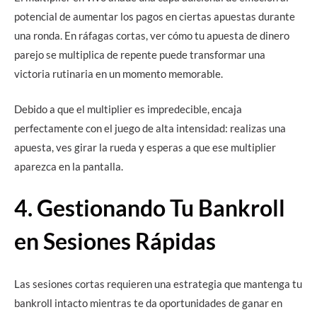
potencial de aumentar los pagos en ciertas apuestas durante
una ronda. En ráfagas cortas, ver cómo tu apuesta de dinero
parejo se multiplica de repente puede transformar una
victoria rutinaria en un momento memorable.
Debido a que el multiplier es impredecible, encaja
perfectamente con el juego de alta intensidad: realizas una
apuesta, ves girar la rueda y esperas a que ese multiplier
aparezca en la pantalla.
4. Gestionando Tu Bankroll
en Sesiones Rápidas
Las sesiones cortas requieren una estrategia que mantenga tu
bankroll intacto mientras te da oportunidades de ganar en