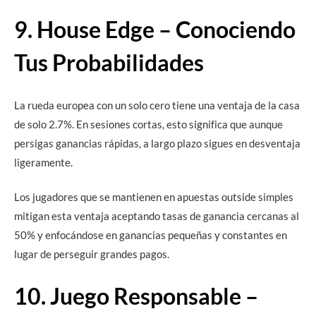
9. House Edge – Conociendo
Tus Probabilidades
La rueda europea con un solo cero tiene una ventaja de la casa
de solo 2.7%. En sesiones cortas, esto significa que aunque
persigas ganancias rápidas, a largo plazo sigues en desventaja
ligeramente.
Los jugadores que se mantienen en apuestas outside simples
mitigan esta ventaja aceptando tasas de ganancia cercanas al
50% y enfocándose en ganancias pequeñas y constantes en
lugar de perseguir grandes pagos.
10. Juego Responsable –