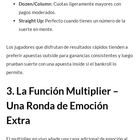
Dozen/Column:
Cuotas ligeramente mayores con
pagos moderados.
Straight Up:
Perfecto cuando tienes un número de la
suerte en mente.
Los jugadores que disfrutan de resultados rápidos tienden a
preferir apuestas outside para ganancias consistentes y luego
prueban suerte con una apuesta inside si el bankroll lo
permite.
3. La Función Multiplier –
Una Ronda de Emoción
Extra
El multiplier en vivo añade una capa adicional de emoción al