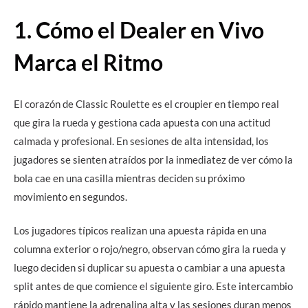
1. Cómo el Dealer en Vivo
Marca el Ritmo
El corazón de Classic Roulette es el croupier en tiempo real
que gira la rueda y gestiona cada apuesta con una actitud
calmada y profesional. En sesiones de alta intensidad, los
jugadores se sienten atraídos por la inmediatez de ver cómo la
bola cae en una casilla mientras deciden su próximo
movimiento en segundos.
Los jugadores típicos realizan una apuesta rápida en una
columna exterior o rojo/negro, observan cómo gira la rueda y
luego deciden si duplicar su apuesta o cambiar a una apuesta
split antes de que comience el siguiente giro. Este intercambio
rápido mantiene la adrenalina alta y las sesiones duran menos