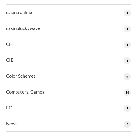
casino online
1
casinoluckywave
1
CH
1
CIB
1
Color Schemes
4
Computers, Games
14
EC
1
News
5