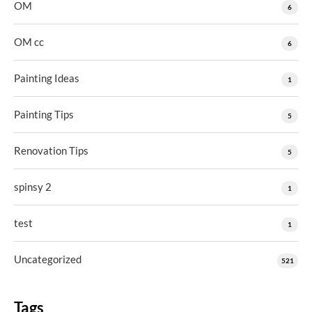
OM
6
OM cc
6
Painting Ideas
1
Painting Tips
5
Renovation Tips
5
spinsy 2
1
test
1
Uncategorized
521
Tags