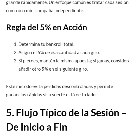
grande rápidamente. Un enfoque común es tratar cada sesión
como una mini campaña independiente.
Regla del 5% en Acción
Determina tu bankroll total.
Asigna el 5% de esa cantidad a cada giro.
Si pierdes, mantén la misma apuesta; si ganas, considera
añadir otro 5% en el siguiente giro.
Este método evita pérdidas descontroladas y permite
ganancias rápidas si la suerte está de tu lado.
5. Flujo Típico de la Sesión –
De Inicio a Fin