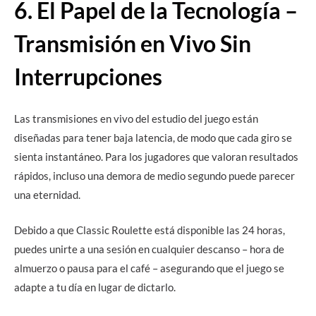
6. El Papel de la Tecnología –
Transmisión en Vivo Sin
Interrupciones
Las transmisiones en vivo del estudio del juego están
diseñadas para tener baja latencia, de modo que cada giro se
sienta instantáneo. Para los jugadores que valoran resultados
rápidos, incluso una demora de medio segundo puede parecer
una eternidad.
Debido a que Classic Roulette está disponible las 24 horas,
puedes unirte a una sesión en cualquier descanso – hora de
almuerzo o pausa para el café – asegurando que el juego se
adapte a tu día en lugar de dictarlo.