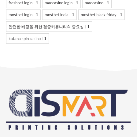
freshbet login
1
madcasino login
1
madcasino
1
mostbet login
1
mostbet india
1
mostbet black friday
1
안전한 베팅을 위한 검증커뮤니티의 중요성
1
katana spin casino
1