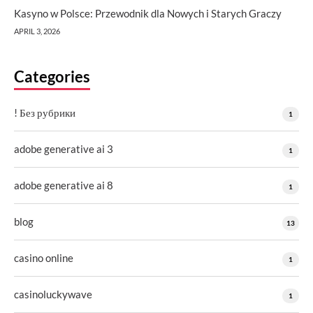
Kasyno w Polsce: Przewodnik dla Nowych i Starych Graczy
APRIL 3, 2026
Categories
! Без рубрики
1
adobe generative ai 3
1
adobe generative ai 8
1
blog
13
casino online
1
casinoluckywave
1