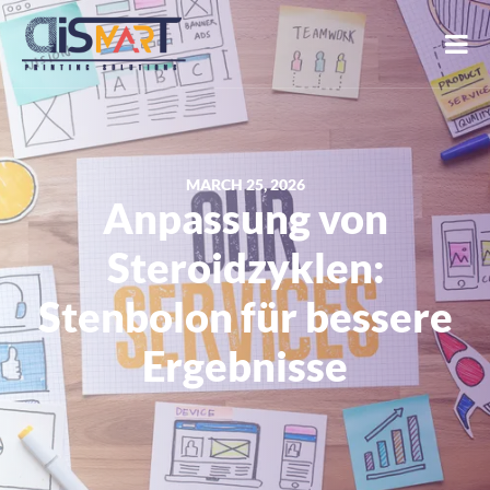
MARCH 25, 2026
Anpassung von
Steroidzyklen:
Stenbolon für bessere
Ergebnisse