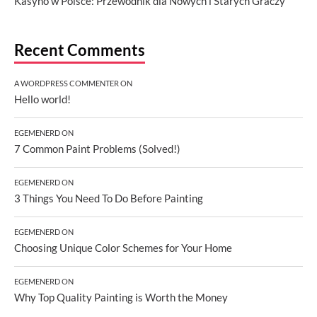
Kasyno w Polsce: Przewodnik dla Nowych i Starych Graczy
Recent Comments
A WORDPRESS COMMENTER
ON
Hello world!
EGEMENERD
ON
7 Common Paint Problems (Solved!)
EGEMENERD
ON
3 Things You Need To Do Before Painting
EGEMENERD
ON
Choosing Unique Color Schemes for Your Home
EGEMENERD
ON
Why Top Quality Painting is Worth the Money