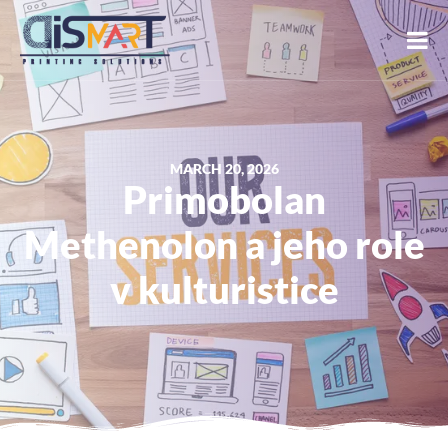
MARCH 20, 2026
Primobolan
Methenolon a jeho role
v kulturistice