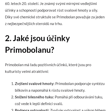
60. letech 20. století. Je známý svými mírnými vedlejšími
účinky a schopností podporovat růst svalové hmoty a síly.
Díky své chemické struktuře se Primobolan považuje za jeden
z nejbezpečnějších steroidů na trhu.
2. Jaké jsou účinky
Primobolanu?
Primobolan má řadu pozitivních účinků, které jsou pro
kulturisty velmi atraktivní:
Zvýšení svalové hmoty:
Primobolan podporuje syntézu
bílkovin a napomáhá k růstu svalové hmoty.
Snížení tělesného tuku:
Pomáhá při odbourávání tuku,
což vede k lepší definici svalů.
Podpora vytrvalosti:
Zvyšuje vytrvalost a výkon během