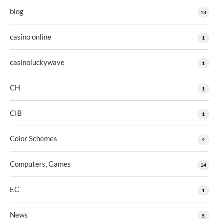
blog
13
casino online
1
casinoluckywave
1
CH
1
CIB
1
Color Schemes
4
Computers, Games
14
EC
1
News
5