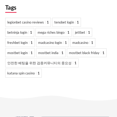
Tags
legionbet casino reviews
1
tenobet login
1
betninja login
1
mega riches bingo
1
jettbet
1
freshbet login
1
madcasino login
1
madcasino
1
mostbet login
1
mostbet india
1
mostbet black friday
1
안전한 베팅을 위한 검증커뮤니티의 중요성
1
katana spin casino
1