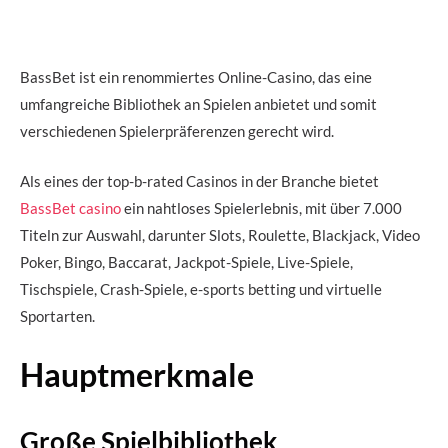
BassBet ist ein renommiertes Online-Casino, das eine
umfangreiche Bibliothek an Spielen anbietet und somit
verschiedenen Spielerpräferenzen gerecht wird.
Als eines der top-b-rated Casinos in der Branche bietet
BassBet casino
ein nahtloses Spielerlebnis, mit über 7.000
Titeln zur Auswahl, darunter Slots, Roulette, Blackjack, Video
Poker, Bingo, Baccarat, Jackpot-Spiele, Live-Spiele,
Tischspiele, Crash-Spiele, e-sports betting und virtuelle
Sportarten.
Hauptmerkmale
Große Spielbibliothek