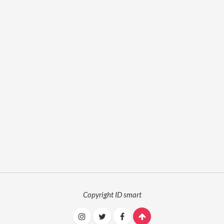
Copyright ID smart