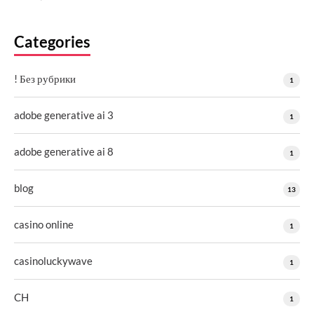
Categories
! Без рубрики
1
adobe generative ai 3
1
adobe generative ai 8
1
blog
13
casino online
1
casinoluckywave
1
CH
1