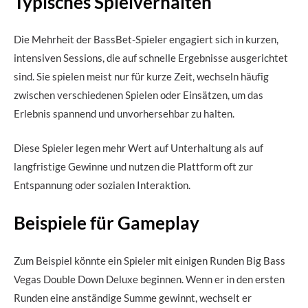
Typisches Spielverhalten
Die Mehrheit der BassBet-Spieler engagiert sich in kurzen,
intensiven Sessions, die auf schnelle Ergebnisse ausgerichtet
sind. Sie spielen meist nur für kurze Zeit, wechseln häufig
zwischen verschiedenen Spielen oder Einsätzen, um das
Erlebnis spannend und unvorhersehbar zu halten.
Diese Spieler legen mehr Wert auf Unterhaltung als auf
langfristige Gewinne und nutzen die Plattform oft zur
Entspannung oder sozialen Interaktion.
Beispiele für Gameplay
Zum Beispiel könnte ein Spieler mit einigen Runden Big Bass
Vegas Double Down Deluxe beginnen. Wenn er in den ersten
Runden eine anständige Summe gewinnt, wechselt er