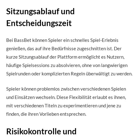
Sitzungsablauf und
Entscheidungszeit
Bei BassBet können Spieler ein schnelles Spiel-Erlebnis
genießen, das auf ihre Bedürfnisse zugeschnitten ist. Der
kurze Sitzungsablauf der Plattform ermöglicht es Nutzern,
häufige Spielsessions zu absolvieren, ohne von langwierigen
Spielrunden oder komplizierten Regeln überwältigt zu werden.
Spieler können problemlos zwischen verschiedenen Spielen
und Einsätzen wechseln. Diese Flexibilität erlaubt es ihnen,
mit verschiedenen Titeln zu experimentieren und jene zu
finden, die ihren Vorlieben entsprechen.
Risikokontrolle und