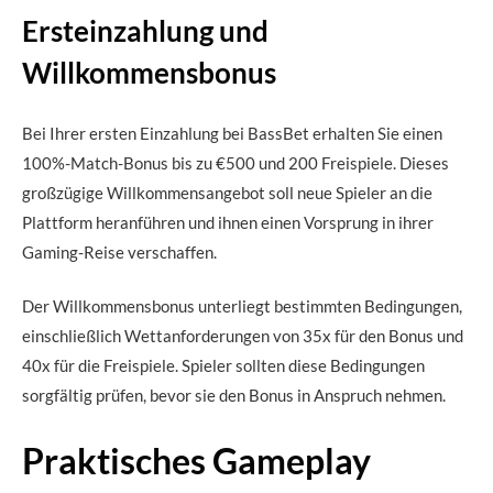
Ersteinzahlung und
Willkommensbonus
Bei Ihrer ersten Einzahlung bei BassBet erhalten Sie einen
100%-Match-Bonus bis zu €500 und 200 Freispiele. Dieses
großzügige Willkommensangebot soll neue Spieler an die
Plattform heranführen und ihnen einen Vorsprung in ihrer
Gaming-Reise verschaffen.
Der Willkommensbonus unterliegt bestimmten Bedingungen,
einschließlich Wettanforderungen von 35x für den Bonus und
40x für die Freispiele. Spieler sollten diese Bedingungen
sorgfältig prüfen, bevor sie den Bonus in Anspruch nehmen.
Praktisches Gameplay