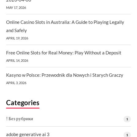
MAY 17, 2026
Online Casino Slots in Australia: A Guide to Playing Legally
and Safely
APRIL 19, 2026
Free Online Slots for Real Money: Play Without a Deposit
APRIL 14, 2026
Kasyno w Polsce: Przewodnik dla Nowych i Starych Graczy
APRIL 3, 2026
Categories
! Без рубрики
1
adobe generative ai 3
1