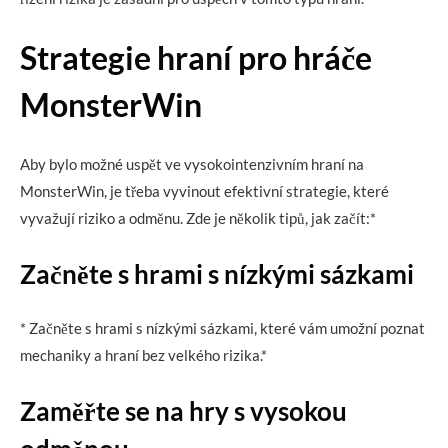
Strategie hraní pro hráče
MonsterWin
Aby bylo možné uspět ve vysokointenzivním hraní na
MonsterWin, je třeba vyvinout efektivní strategie, které
vyvažují riziko a odměnu. Zde je několik tipů, jak začít:*
Začněte s hrami s nízkými sázkami
* Začněte s hrami s nízkými sázkami, které vám umožní poznat
mechaniky a hraní bez velkého rizika.*
Zaměřte se na hry s vysokou