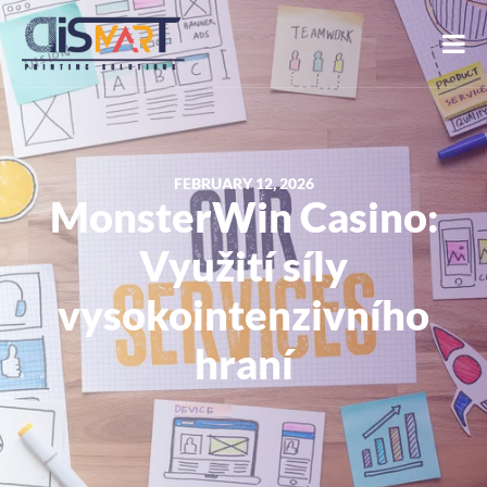
FEBRUARY 12, 2026
MonsterWin Casino:
Využití síly
vysokointenzivního
hraní