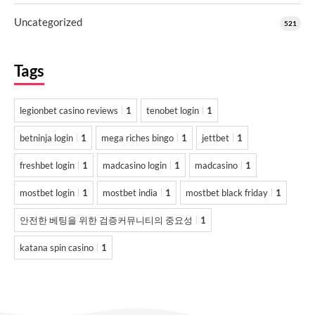
Uncategorized
521
Tags
legionbet casino reviews
1
tenobet login
1
betninja login
1
mega riches bingo
1
jettbet
1
freshbet login
1
madcasino login
1
madcasino
1
mostbet login
1
mostbet india
1
mostbet black friday
1
안전한 베팅을 위한 검증커뮤니티의 중요성
1
katana spin casino
1