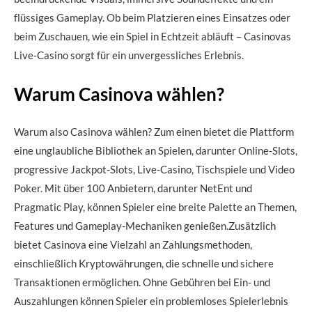
flüssiges Gameplay. Ob beim Platzieren eines Einsatzes oder
beim Zuschauen, wie ein Spiel in Echtzeit abläuft – Casinovas
Live-Casino sorgt für ein unvergessliches Erlebnis.
Warum Casinova wählen?
Warum also Casinova wählen? Zum einen bietet die Plattform
eine unglaubliche Bibliothek an Spielen, darunter Online-Slots,
progressive Jackpot-Slots, Live-Casino, Tischspiele und Video
Poker. Mit über 100 Anbietern, darunter NetEnt und
Pragmatic Play, können Spieler eine breite Palette an Themen,
Features und Gameplay-Mechaniken genießen.Zusätzlich
bietet Casinova eine Vielzahl an Zahlungsmethoden,
einschließlich Kryptowährungen, die schnelle und sichere
Transaktionen ermöglichen. Ohne Gebühren bei Ein- und
Auszahlungen können Spieler ein problemloses Spielerlebnis