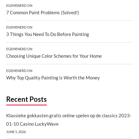
EGEMENERD
ON
7 Common Paint Problems (Solved!)
EGEMENERD
ON
3 Things You Need To Do Before Painting
EGEMENERD
ON
Choosing Unique Color Schemes for Your Home
EGEMENERD
ON
Why Top Quality Painting is Worth the Money
Recent Posts
Klassieke gokkasten gratis online spelen op de classics 2023-
01-10 Casino LuckyWave
JUNE 5, 2026