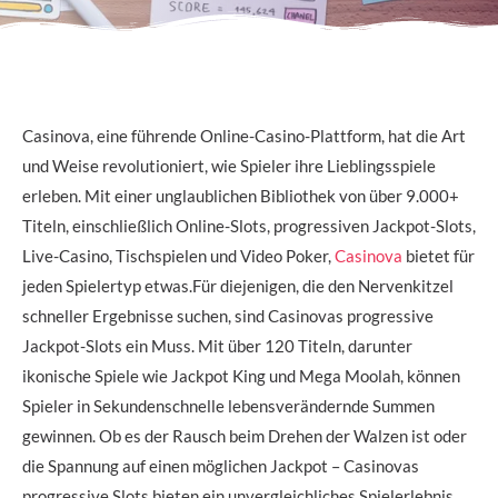
Casinova, eine führende Online-Casino-Plattform, hat die Art
und Weise revolutioniert, wie Spieler ihre Lieblingsspiele
erleben. Mit einer unglaublichen Bibliothek von über 9.000+
Titeln, einschließlich Online-Slots, progressiven Jackpot-Slots,
Live-Casino, Tischspielen und Video Poker,
Casinova
bietet für
jeden Spielertyp etwas.Für diejenigen, die den Nervenkitzel
schneller Ergebnisse suchen, sind Casinovas progressive
Jackpot-Slots ein Muss. Mit über 120 Titeln, darunter
ikonische Spiele wie Jackpot King und Mega Moolah, können
Spieler in Sekundenschnelle lebensverändernde Summen
gewinnen. Ob es der Rausch beim Drehen der Walzen ist oder
die Spannung auf einen möglichen Jackpot – Casinovas
progressive Slots bieten ein unvergleichliches Spielerlebnis.