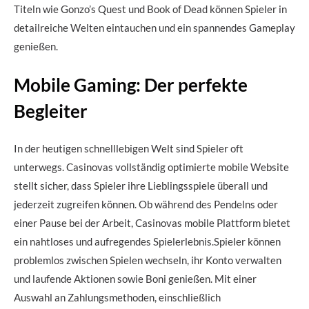
Titeln wie Gonzo’s Quest und Book of Dead können Spieler in
detailreiche Welten eintauchen und ein spannendes Gameplay
genießen.
Mobile Gaming: Der perfekte
Begleiter
In der heutigen schnelllebigen Welt sind Spieler oft
unterwegs. Casinovas vollständig optimierte mobile Website
stellt sicher, dass Spieler ihre Lieblingsspiele überall und
jederzeit zugreifen können. Ob während des Pendelns oder
einer Pause bei der Arbeit, Casinovas mobile Plattform bietet
ein nahtloses und aufregendes Spielerlebnis.Spieler können
problemlos zwischen Spielen wechseln, ihr Konto verwalten
und laufende Aktionen sowie Boni genießen. Mit einer
Auswahl an Zahlungsmethoden, einschließlich