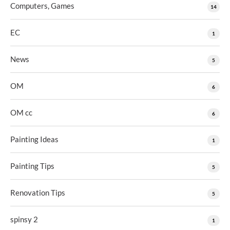
Computers, Games
14
EC
1
News
5
OM
6
OM cc
6
Painting Ideas
1
Painting Tips
5
Renovation Tips
5
spinsy 2
1