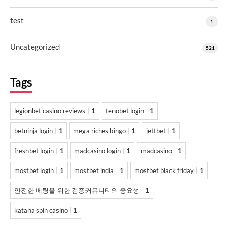
test
1
Uncategorized
521
Tags
legionbet casino reviews
1
tenobet login
1
betninja login
1
mega riches bingo
1
jettbet
1
freshbet login
1
madcasino login
1
madcasino
1
mostbet login
1
mostbet india
1
mostbet black friday
1
안전한 베팅을 위한 검증커뮤니티의 중요성
1
katana spin casino
1