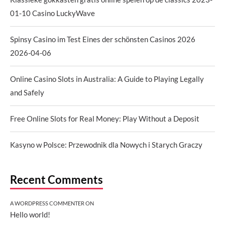
01-10 Casino LuckyWave
Spinsy Casino im Test Eines der schönsten Casinos 2026
2026-04-06
Online Casino Slots in Australia: A Guide to Playing Legally
and Safely
Free Online Slots for Real Money: Play Without a Deposit
Kasyno w Polsce: Przewodnik dla Nowych i Starych Graczy
Recent Comments
A WORDPRESS COMMENTER
ON
Hello world!