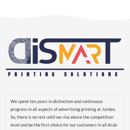
We spent ten years in distinction and continuous
progress in all aspects of advertising printing at Jordan.
So, there is no rest until we rise above the competition
level and be the first choice for our customers in all Arab