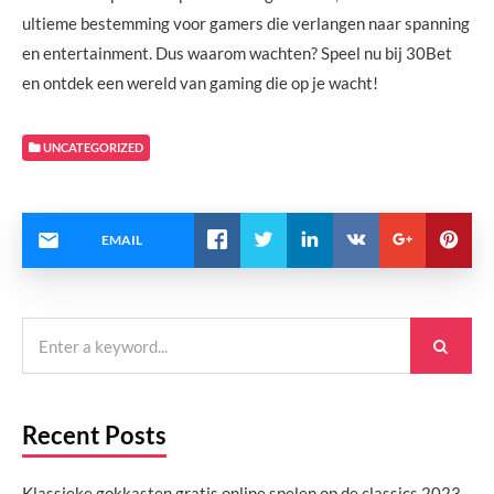
ultieme bestemming voor gamers die verlangen naar spanning
en entertainment. Dus waarom wachten? Speel nu bij 30Bet
en ontdek een wereld van gaming die op je wacht!
UNCATEGORIZED
EMAIL
Recent Posts
Klassieke gokkasten gratis online spelen op de classics 2023-