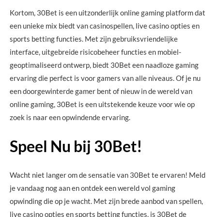
Kortom, 30Bet is een uitzonderlijk online gaming platform dat
een unieke mix biedt van casinospellen, live casino opties en
sports betting functies. Met zijn gebruiksvriendelijke
interface, uitgebreide risicobeheer functies en mobiel-
geoptimaliseerd ontwerp, biedt 30Bet een naadloze gaming
ervaring die perfect is voor gamers van alle niveaus. Of je nu
een doorgewinterde gamer bent of nieuw in de wereld van
online gaming, 30Bet is een uitstekende keuze voor wie op
zoek is naar een opwindende ervaring.
Speel Nu bij 30Bet!
Wacht niet langer om de sensatie van 30Bet te ervaren! Meld
je vandaag nog aan en ontdek een wereld vol gaming
opwinding die op je wacht. Met zijn brede aanbod van spellen,
live casino opties en sports betting functies, is 30Bet de